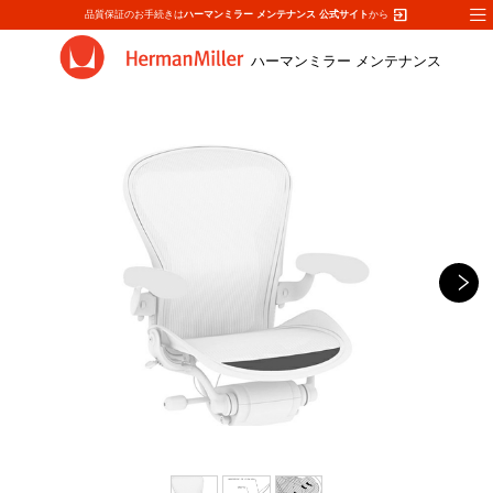
exit_to_app
品質保証のお手続きは
ハーマンミラー メンテナンス 公式サイト
から
ハーマンミラー メンテナンス