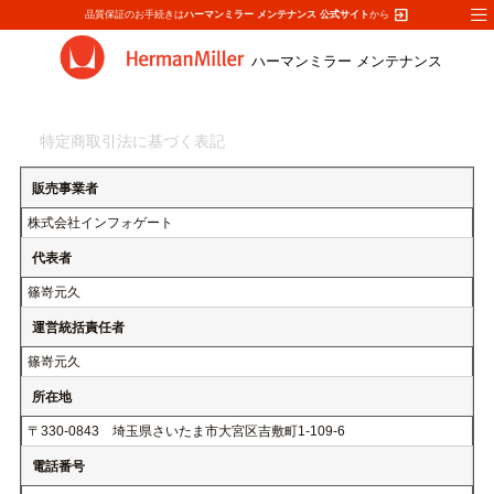
exit_to_app
品質保証のお手続きは
ハーマンミラー メンテナンス 公式サイト
から
ハーマンミラー メンテナンス
特定商取引法に基づく表記
販売事業者
株式会社インフォゲート
代表者
篠嵜元久
運営統括責任者
篠嵜元久
所在地
〒330-0843 埼玉県さいたま市大宮区吉敷町1-109-6