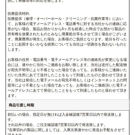
品破損の際には、当社までご連絡下さい。
役務提供（修理・オーバーホール・クリーニング・抗菌作業等）にお
作業着手（点検含む）以後のキャンセル・返金はお受けできません。
製品のお戻し後、施工不良や部品不良が認められる場合には、当社費
担にて再修理等の対応を致します。
役務提供特約
役務提供（修理・オーバーホール・クリーニング・抗菌作業等）にお
て、お客様の電子メールアドレス・電話番号に対する当社からの連絡
答がない場合、製品お預かりから6ヶ月を経過した時点でお預かり製
所有権を放棄されたものとみなし廃棄処分等をさせて頂く場合がござ
す。廃棄費用が発生した場合、お客様のご負担となります。処分を行
ことに起因するいかなる損害についても当社は一切責任を負わないも
します。
お客様の住所・電話番号・電子メールアドレス等の連絡先が変更にな
合には、速やかに当社へご連絡をお願い致します。当社は送付した配
が宛先不明等により不着となった場合であっても、お客様からご連絡
だいた住所にあてて送付したことをもって到達したものと扱わせて頂
す。当社は発信した電子メールが宛先不明もしくはインターネット上
題等により不着となった場合であっても、お客様からご連絡頂いた電
ールアドレスにあてて発信したことをもって到達したものと扱わせて