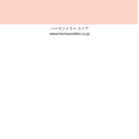
ハーマンミラーストア 心斎橋
〒542-0086 大阪府大阪市中央区西心斎橋1-1-10
TEL：06-6210-2937